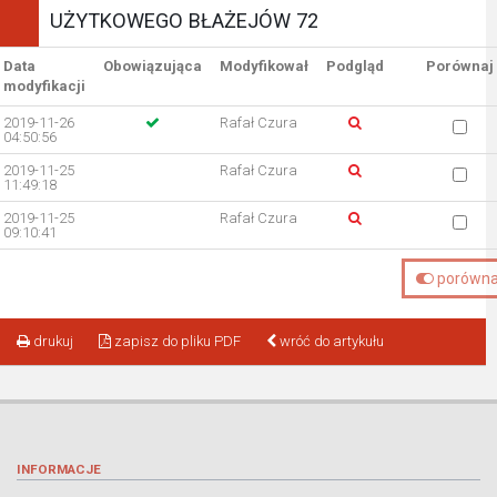
UŻYTKOWEGO BŁAŻEJÓW 72
Data
Obowiązująca
Modyfikował
Podgląd
Porównaj
modyfikacji
2019-11-26
Rafał Czura
04:50:56
2019-11-25
Rafał Czura
11:49:18
2019-11-25
Rafał Czura
09:10:41
porówna
drukuj
zapisz do pliku PDF
wróć do artykułu
INFORMACJE