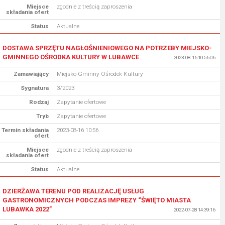
Miejsce
zgodnie z treścią zaproszenia
składania ofert
Status
Aktualne
DOSTAWA SPRZĘTU NAGŁOŚNIENIOWEGO NA POTRZEBY MIEJSKO-
GMINNEGO OŚRODKA KULTURY W LUBAWCE
2023-08-16 10:56:06
Zamawiający
Miejsko-Gminny Ośrodek Kultury
Sygnatura
3/2023
Rodzaj
Zapytanie ofertowe
Tryb
Zapytanie ofertowe
Termin składania
2023-08-16 10:56
ofert
Miejsce
zgodnie z treścią zaproszenia
składania ofert
Status
Aktualne
DZIERŻAWA TERENU POD REALIZACJĘ USŁUG
GASTRONOMICZNYCH PODCZAS IMPREZY “ŚWIĘTO MIASTA
LUBAWKA 2022”
2022-07-28 14:39:16