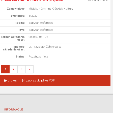
DOMU KULTURY W CHEŁMSKU ŚLĄSKIM
2020-09-24 10:59:35
Zamawiający
Miejsko - Gminny Ośrodek Kultury
Sygnatura
5/2020
Rodzaj
Zapytanie ofertowe
Tryb
Zapytanie ofertowe
Termin składania
2020-09-08 10:31
ofert
Miejsce
ul. Przyjaciół Żołnierza 6a
składania ofert
Status
Rozstrzygnięte
1
2
3
»
drukuj
zapisz do pliku PDF
INFORMACJE