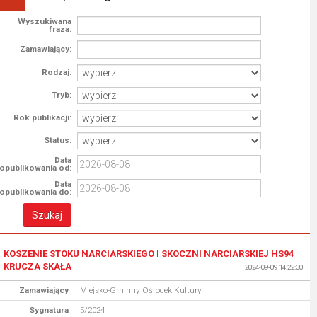
Wyszukiwana
fraza:
Zamawiający:
Rodzaj:
Tryb:
Rok publikacji:
Status:
Data
opublikowania od:
Data
opublikowania do:
KOSZENIE STOKU NARCIARSKIEGO I SKOCZNI NARCIARSKIEJ HS94
KRUCZA SKAŁA
2024-09-09 14:22:30
Zamawiający
Miejsko-Gminny Ośrodek Kultury
Sygnatura
5/2024