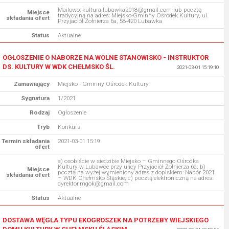
Mailowo: kultura.lubawka2018@gmail.com lub pocztą
Miejsce
tradycyjną na adres: Miejsko-Gminny Ośrodek Kultury, ul.
składania ofert
Przyjaciół Żołnierza 6a, 58-420 Lubawka
Status
Aktualne
OGŁOSZENIE O NABORZE NA WOLNE STANOWISKO - INSTRUKTOR
DS. KULTURY W WDK CHEŁMSKO ŚL.
2021-03-01 15:19:10
Zamawiający
Miejsko - Gminny Ośrodek Kultury
Sygnatura
1/2021
Rodzaj
Ogłoszenie
Tryb
Konkurs
Termin składania
2021-03-01 15:19
ofert
a) osobiście w siedzibie Miejsko – Gminnego Ośrodka
Kultury w Lubawce przy ulicy Przyjaciół Żołnierza 6a; b)
Miejsce
pocztą na wyżej wymieniony adres z dopiskiem: Nabór 2021
składania ofert
– WDK Chełmsko Śląskie; c) pocztą elektroniczną na adres:
dyrektor.mgok@gmail.com
Status
Aktualne
DOSTAWA WĘGLA TYPU EKOGROSZEK NA POTRZEBY WIEJSKIEGO