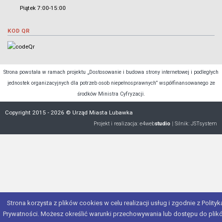
Piątek 7:00-15:00
KOD QR
Strona powstała w ramach projektu „Dostosowanie i budowa strony internetowej i podległych
jednostek organizacyjnych dla potrzeb osob niepełnosprawnych” współfinansowanego ze
środków Ministra Cyfryzacji.
Copyright 2015 - 2026 © Urząd Miasta Lubawka
Projekt i realizacja:
e4web
studio
| Silnik:
JSTsystem
Strona korzysta z plików cookies w celu realizacji usług i zgodnie z Polityk
Prywatności. Możesz określić warunki przechowywania lub dostępu do plik