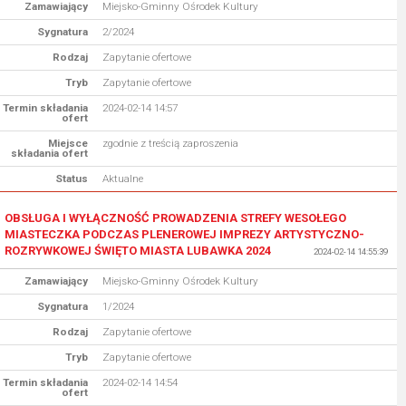
Zamawiający
Miejsko-Gminny Ośrodek Kultury
Sygnatura
2/2024
Rodzaj
Zapytanie ofertowe
Tryb
Zapytanie ofertowe
Termin składania
2024-02-14 14:57
ofert
Miejsce
zgodnie z treścią zaproszenia
składania ofert
Status
Aktualne
OBSŁUGA I WYŁĄCZNOŚĆ PROWADZENIA STREFY WESOŁEGO
MIASTECZKA PODCZAS PLENEROWEJ IMPREZY ARTYSTYCZNO-
ROZRYWKOWEJ ŚWIĘTO MIASTA LUBAWKA 2024
2024-02-14 14:55:39
Zamawiający
Miejsko-Gminny Ośrodek Kultury
Sygnatura
1/2024
Rodzaj
Zapytanie ofertowe
Tryb
Zapytanie ofertowe
Termin składania
2024-02-14 14:54
ofert