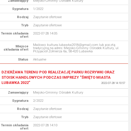
Zamawiający
Miejsko-Gminny Ośrodek Kultury
Sygnatura
1/2022
Rodzaj
Zapytanie ofertowe
Tryb
Zapytanie ofertowe
Termin składania
2022-07-28 14:05
ofert
Mailowo: kultura.lubawka2018@gmail.com lub pocztą
Miejsce
tradycyjną na adres: Miejsko-Gminny Ośrodek Kultury, ul.
składania ofert
Przyjaciół Żołnierza 6a, 58-420 Lubawka
Status
Aktualne
DZIERŻAWA TERENU POD REALIZACJĘ PARKU ROZRYWKI ORAZ
STOISK HANDLOWYCH PODCZAS IMPREZY “ŚWIĘTO MIASTA
LUBAWKA 2022”
2022-07-28 14:10:57
Zamawiający
Miejsko-Gminny Ośrodek Kultury
Sygnatura
2/2022
Rodzaj
Zapytanie ofertowe
Tryb
Zapytanie ofertowe
Termin składania
2022-07-28 14:10
ofert