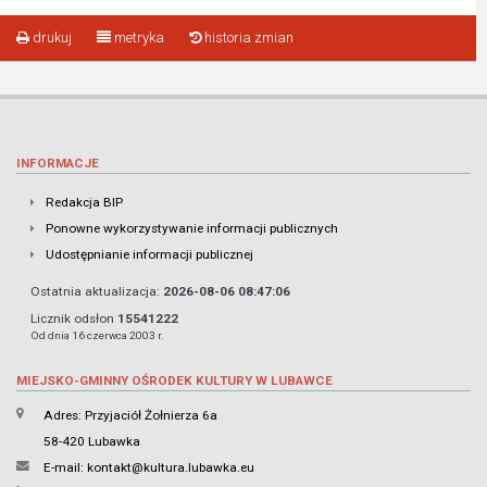
drukuj
metryka
historia zmian
INFORMACJE
Redakcja BIP
Ponowne wykorzystywanie informacji publicznych
Udostępnianie informacji publicznej
Ostatnia aktualizacja:
2026-08-06 08:47:06
Licznik odsłon
15541222
Od dnia 16 czerwca 2003 r.
MIEJSKO-GMINNY OŚRODEK KULTURY W LUBAWCE
Adres: Przyjaciół Żołnierza 6a
58-420 Lubawka
E-mail:
kontakt@kultura.lubawka.eu